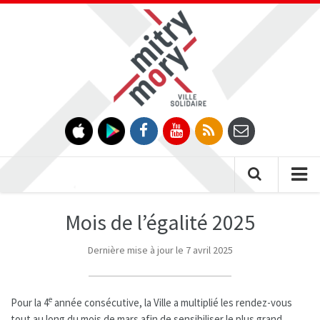
Gestion des traceurs
Tog
nav
Mois de l’égalité 2025
Dernière mise à jour le 7 avril 2025
e
Pour la 4
année consécutive, la Ville a multiplié les rendez-vous
tout au long du mois de mars afin de sensibiliser le plus grand