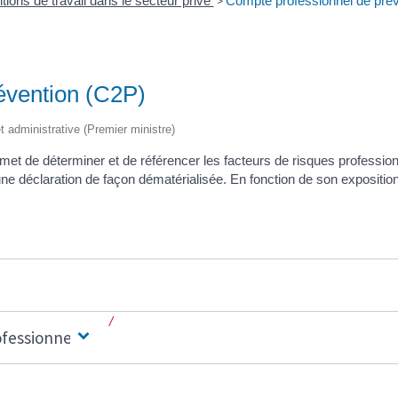
tions de travail dans le secteur privé
Compte professionnel de pré
>
évention (C2P)
et administrative (Premier ministre)
t de déterminer et de référencer les facteurs de risques professionne
une déclaration de façon dématérialisée. En fonction de son expositio
ofessionnels ?