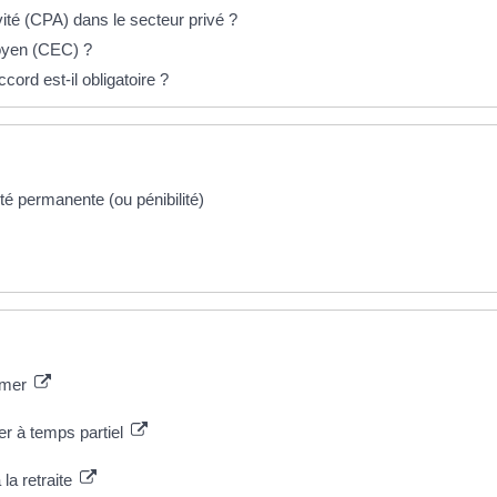
ité (CPA) dans le secteur privé ?
oyen (CEC) ?
cord est-il obligatoire ?
ité permanente (ou pénibilité)
ormer
er à temps partiel
la retraite