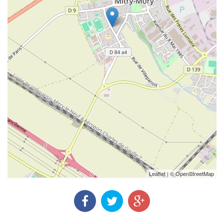
Leaflet
| ©
OpenStreetMap