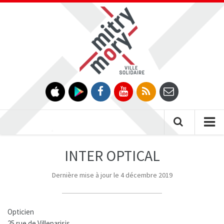
Gestion des traceurs
Tog
nav
INTER OPTICAL
Dernière mise à jour le 4 décembre 2019
Opticien
25 rue de Villeparisis