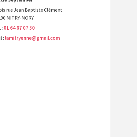
bis rue Jean Baptiste Clément
290 MITRY-MORY
01 64 67 07 50
. :
lamitryenne@gmail.com
l :