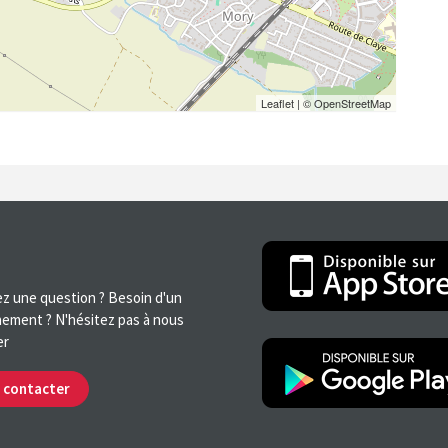
Leaflet
| ©
OpenStreetMap
z une question ? Besoin d'un
ement ? N'hésitez pas à nous
er
 contacter