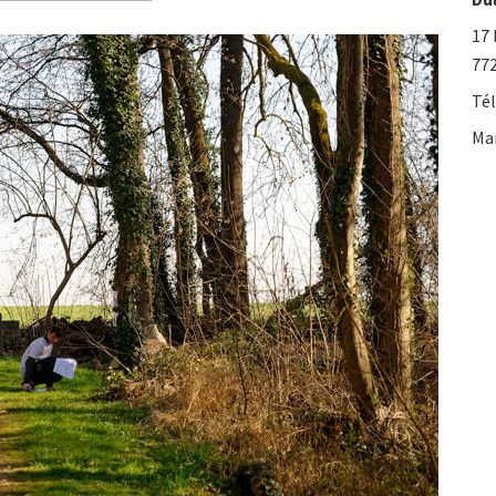
17 
77
Tél
Mai