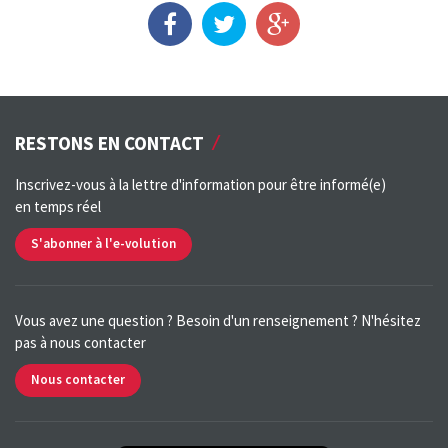
RESTONS EN CONTACT
Inscrivez-vous à la lettre d'information pour être informé(e)
en temps réel
S'abonner à l'e-volution
Vous avez une question ? Besoin d'un renseignement ? N'hésitez
pas à nous contacter
Nous contacter