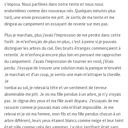
s’imposa. Nous partîmes dans notre tente et nous nous
endormîmes comme des nouveaux nés. Quelques minutes plus
tard, une envie pressante me prit. Je sortis de ma tente et me
dirigeai au campement en essayant de revenir sur mes pas.
Plus je marchais, plus j’avais l’impression de me perdre dans cette
forêt. Je m’enfonçais de plus en plus, c’est à peine si je pouvais
distinguer les arbres du ciel. Des bruits étranges commençaient à
retentir. Je m’enfonçai encore plus loin en pensant me rapprocher
du campement. J’avais l’impression de tourner en rond, j’étais
perdu. J’essayai de trouver une solution mais la panique m’envahit.
Je marchais et d’un coup, je sentis une main m’attraper la cheville.
Je
tombai au sol, je relevai la tête et un sentiment de terreur
abominable me prit. Je vis ma fille pendue à un arbre, je n’y croyais
pas. Je clignai des yeux et ma fille avait disparu. J’essayais de me
rassurer comme je pouvais mais cela m’était impossible. Je me
relevai et je vis ma femme, mon fils et ma fille pendus chacun à un
arbre différent, leurs yeux étaient blancs comme neige et leur teint
était pâle comme celui des vampires. Le plus terrifiant était sans