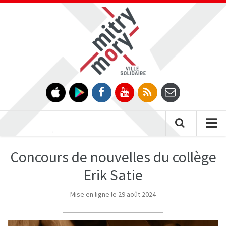
Gestion des traceurs
Tog
nav
Concours de nouvelles du collège
Erik Satie
Mise en ligne le 29 août 2024