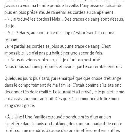
j’avais cru voir ma famille pendue la veille. L’angoisse se faisait de
plus en plus présente. Je ramenai les cordes au campement.
– « J’ai trouvé les cordes ! Mais…Des traces de sang sont dessus,
dis-je.
– Mais ? Harry, aucune trace de sang n’est présente. » dit ma
femme.
Je regardai les cordes et, plus aucune trace de sang. C’est
impossible ! Je n’ai pas pu halluciner une seconde fois.
– « Nous devrions rentrer. », dis-je d’un ton perturbé.
Nous nous sommes préparés et avons quitté ce terrible endroit.
Quelques jours plus tard, j’ai remarqué quelque chose d’étrange
dans le comportement de ma famille. C’était comme s’ils étaient
déconnectés de la réalité. Le journal était arrivé, je le pris et je me
suis assis sur mon fauteuil. Dès que j’ai commencé à le lire mon
sang s’est glacé.
« À la Une ! Une famille retrouvée pendue près d’un ancien
cimetière dans le bois du fantôme, des rumeurs parlant de cette
forêt comme maudite, à cause de son cimetière renfermant les