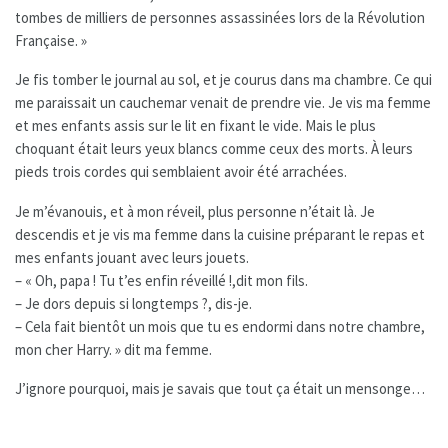
tombes de milliers de personnes assassinées lors de la Révolution
Française. »
Je fis tomber le journal au sol, et je courus dans ma chambre. Ce qui
me paraissait un cauchemar venait de prendre vie. Je vis ma femme
et mes enfants assis sur le lit en fixant le vide. Mais le plus
choquant était leurs yeux blancs comme ceux des morts. À leurs
pieds trois cordes qui semblaient avoir été arrachées.
Je m’évanouis, et à mon réveil, plus personne n’était là. Je
descendis et je vis ma femme dans la cuisine préparant le repas et
mes enfants jouant avec leurs jouets.
– « Oh, papa ! Tu t’es enfin réveillé !,dit mon fils.
– Je dors depuis si longtemps ?, dis-je.
– Cela fait bientôt un mois que tu es endormi dans notre chambre,
mon cher Harry. » dit ma femme.
J’ignore pourquoi, mais je savais que tout ça était un mensonge…