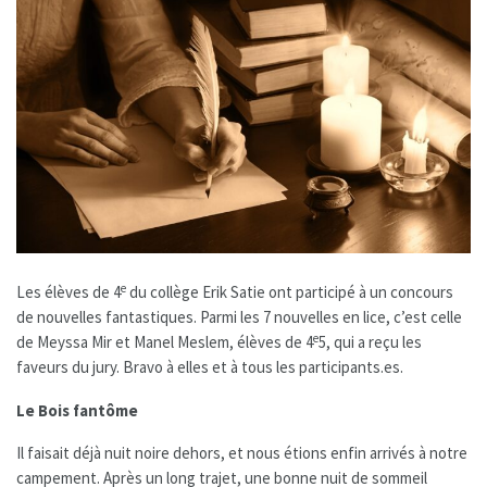
e
Les élèves de 4
du collège Erik Satie ont participé à un concours
de nouvelles fantastiques. Parmi les 7 nouvelles en lice, c’est celle
e
de Meyssa Mir et Manel Meslem, élèves de 4
5, qui a reçu les
faveurs du jury. Bravo à elles et à tous les participants.es.
Le Bois fantôme
Il faisait déjà nuit noire dehors, et nous étions enfin arrivés à notre
campement. Après un long trajet, une bonne nuit de sommeil