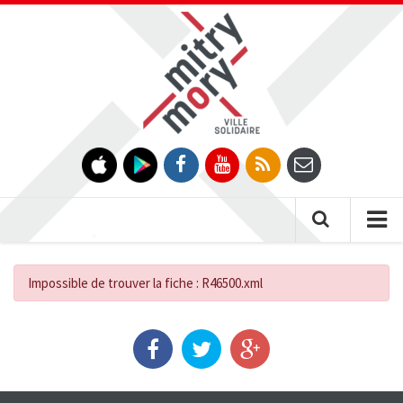
Gestion des traceurs
Tog
nav
Impossible de trouver la fiche : R46500.xml