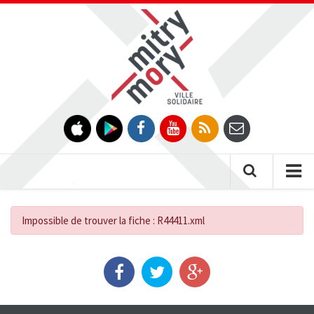
Gestion des traceurs
Tog
nav
Impossible de trouver la fiche : R44411.xml